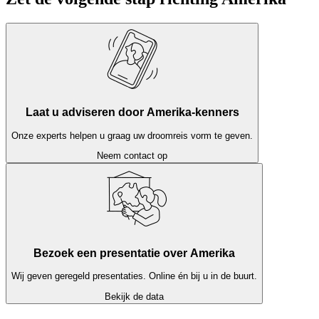
regelmatig een extra overnachting in te plannen, zodat er ook tijd is
om echt te ontspannen.
Laat u adviseren door Amerika-kenners
Onze experts helpen u graag uw droomreis vorm te geven.
Neem contact op
Bezoek een presentatie over Amerika
Wij geven geregeld presentaties. Online én bij u in de buurt.
Bekijk de data