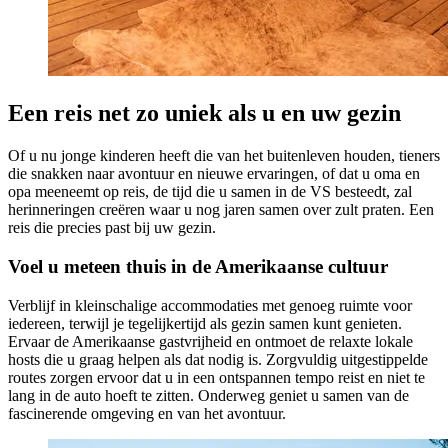
Een reis net zo uniek als u en uw gezin
Of u nu jonge kinderen heeft die van het buitenleven houden, tieners
die snakken naar avontuur en nieuwe ervaringen, of dat u oma en
opa meeneemt op reis, de tijd die u samen in de VS besteedt, zal
herinneringen creëren waar u nog jaren samen over zult praten. Een
reis die precies past bij uw gezin.
Voel u meteen thuis in de Amerikaanse cultuur
Verblijf in kleinschalige accommodaties met genoeg ruimte voor
iedereen, terwijl je tegelijkertijd als gezin samen kunt genieten.
Ervaar de Amerikaanse gastvrijheid en ontmoet de relaxte lokale
hosts die u graag helpen als dat nodig is. Zorgvuldig uitgestippelde
routes zorgen ervoor dat u in een ontspannen tempo reist en niet te
lang in de auto hoeft te zitten. Onderweg geniet u samen van de
fascinerende omgeving en van het avontuur.