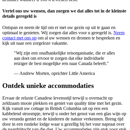
Vertel ons uw wensen, dan zorgen we dat alles tot in de kleinste
details geregeld is
Ontspan en neem de tijd om er met uw gezin op uit te gaan en
optimaal te genieten. Wij zorgen dat alles voor u geregeld is.
Neem
contact met ons op
om al uw wensen en dromen te bespreken en
kijk uit naar een zorgeloze vakantie.
"Wij zijn een onafhankelijke reisorganisatie, die er alles
aan doet om ervoor te zorgen dat elke individuele
reiziger de best mogelijke reis naar Canada beleeft."
— Andrew Morten, oprichter Little America
Ontdek unieke accommodaties
Ervaar de relaxte Canadese levensstijl terwijl u overnacht op
zeldzaam mooie plekken en geniet van quality time met het gezin.
Kijk vanuit uw cottage in British Columbia uit op een een
kabbelend stroompje, terwijl u onder het genot van een glas wijn op
uw veranda geniet en de kinderen de natuur verkennen. Breng tijd
door in een rustieke lodge waar u gezellig bij het vuur napraat over
de paardrijtocht van die dag. Uw accommodaties zijn stuk voor stuk