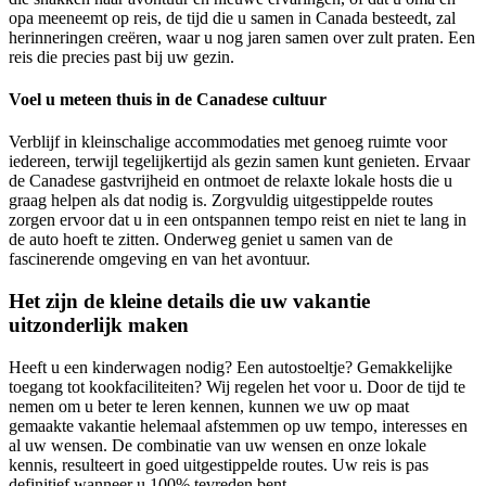
opa meeneemt op reis, de tijd die u samen in Canada besteedt, zal
herinneringen creëren, waar u nog jaren samen over zult praten. Een
reis die precies past bij uw gezin.
Voel u meteen thuis in de Canadese cultuur
Verblijf in kleinschalige accommodaties met genoeg ruimte voor
iedereen, terwijl tegelijkertijd als gezin samen kunt genieten. Ervaar
de Canadese gastvrijheid en ontmoet de relaxte lokale hosts die u
graag helpen als dat nodig is. Zorgvuldig uitgestippelde routes
zorgen ervoor dat u in een ontspannen tempo reist en niet te lang in
de auto hoeft te zitten. Onderweg geniet u samen van de
fascinerende omgeving en van het avontuur.
Het zijn de kleine details die uw vakantie
uitzonderlijk maken
Heeft u een kinderwagen nodig? Een autostoeltje? Gemakkelijke
toegang tot kookfaciliteiten? Wij regelen het voor u. Door de tijd te
nemen om u beter te leren kennen, kunnen we uw op maat
gemaakte vakantie helemaal afstemmen op uw tempo, interesses en
al uw wensen. De combinatie van uw wensen en onze lokale
kennis, resulteert in goed uitgestippelde routes. Uw reis is pas
definitief wanneer u 100% tevreden bent.