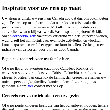
Inspiratie voor uw reis op maat
Uw gezin is uniek; uw reis naar Canada zou dat daarom ook moeten
zijn. Een reis op maat betekent dat u straks een reis maakt die
precies aansluit op uw wensen. Met alleen accommodaties en
activiteiten waar u blij van wordt. Vast inspiratie opdoen? Bekijk
onze
voorbeeldreizen
: vakanties variërend van drie tot zeven weken,
waar u zelf het comfortniveau, eventuele activiteiten en vluchten
kunt aanpassen en zelfs het type auto kunt instellen. Zo krijgt u een
indicatie van de kosten voor uw reis door Canada.
Begin de droomreis voor uw familie hier
Of u nu liever op avontuur gaat in de Canadese Rockies of
walvissen spot voor de kust van British Columbia, vertel ons uw
ideeën! Profiteer van onze lokale kennis, dan creëren we samen uw
unieke, persoonlijke familievakantie, helemaal voor u op maat
gemaakt. Neem
hier
contact met ons op.
Een reis net zo uniek als u en uw gezin
Of u nu jonge kinderen heeft die van het buitenleven houden, tieners
die snakken naar avontuur en nieuwe ervaringen, of dat u oma en