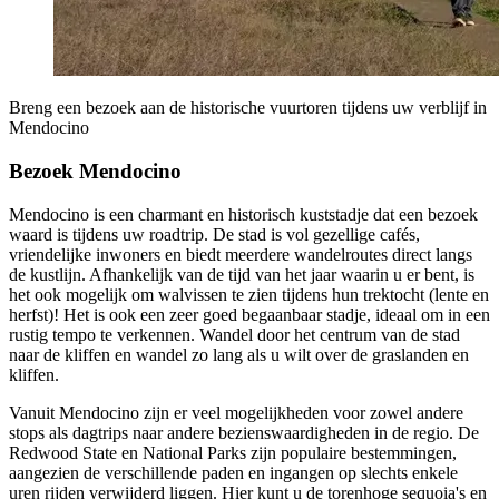
Breng een bezoek aan de historische vuurtoren tijdens uw verblijf in
Mendocino
Bezoek Mendocino
Mendocino is een charmant en historisch kuststadje dat een bezoek
waard is tijdens uw roadtrip. De stad is vol gezellige cafés,
vriendelijke inwoners en biedt meerdere wandelroutes direct langs
de kustlijn. Afhankelijk van de tijd van het jaar waarin u er bent, is
het ook mogelijk om walvissen te zien tijdens hun trektocht (lente en
herfst)! Het is ook een zeer goed begaanbaar stadje, ideaal om in een
rustig tempo te verkennen. Wandel door het centrum van de stad
naar de kliffen en wandel zo lang als u wilt over de graslanden en
kliffen.
Vanuit Mendocino zijn er veel mogelijkheden voor zowel andere
stops als dagtrips naar andere bezienswaardigheden in de regio. De
Redwood State en National Parks zijn populaire bestemmingen,
aangezien de verschillende paden en ingangen op slechts enkele
uren rijden verwijderd liggen. Hier kunt u de torenhoge sequoia's en