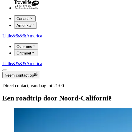
Canada
Amerika
Little
&&&&
America
Over ons
Ontmoet
Little
&&&&
America
Neem contact op
Direct contact, vandaag tot 21:00
Een roadtrip door Noord-Californië