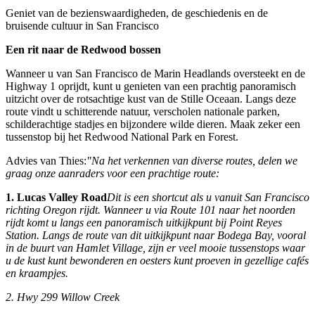
Geniet van de bezienswaardigheden, de geschiedenis en de
bruisende cultuur in San Francisco
Een rit naar de Redwood bossen
Wanneer u van San Francisco de Marin Headlands oversteekt en de
Highway 1 oprijdt, kunt u genieten van een prachtig panoramisch
uitzicht over de rotsachtige kust van de Stille Oceaan. Langs deze
route vindt u schitterende natuur, verscholen nationale parken,
schilderachtige stadjes en bijzondere wilde dieren. Maak zeker een
tussenstop bij het Redwood National Park en Forest.
Advies van Thies:
"Na het verkennen van diverse routes, delen we
graag onze aanraders voor een prachtige route:
1. Lucas Valley Road
Dit is een shortcut als u vanuit San Francisco
richting Oregon rijdt. Wanneer u via Route 101 naar het noorden
rijdt komt u langs een panoramisch uitkijkpunt bij Point Reyes
Station. Langs de route van dit uitkijkpunt naar Bodega Bay, vooral
in de buurt van Hamlet Village, zijn er veel mooie tussenstops waar
u de kust kunt bewonderen en oesters kunt proeven in gezellige cafés
en kraampjes.
2. Hwy 299 Willow Creek