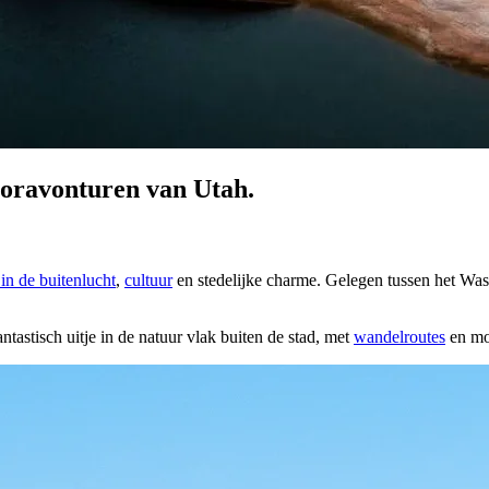
ooravonturen van Utah.
in de buitenlucht
,
cultuur
en stedelijke charme. Gelegen tussen het Was
tastisch uitje in de natuur vlak buiten de stad, met
wandelroutes
en mo