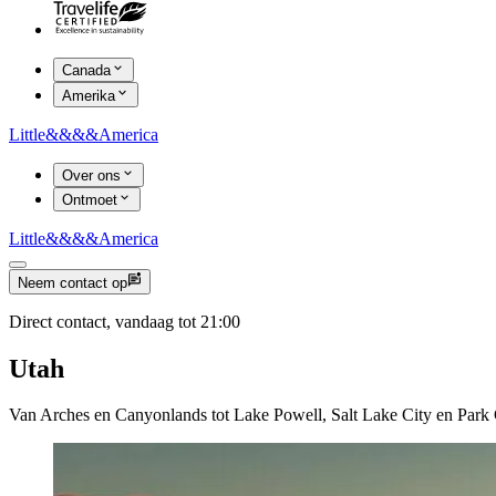
Canada
Amerika
Little
&&&&
America
Over ons
Ontmoet
Little
&&&&
America
Neem contact op
Direct contact, vandaag tot 21:00
Utah
Van Arches en Canyonlands tot Lake Powell, Salt Lake City en Park C